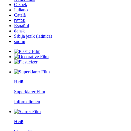
O'zbek
Italiano
Català
עברית
Español
dansk
Srbija jezik (latinica)
suomi
Heiß
Superklarer Film
Informationen
Heiß