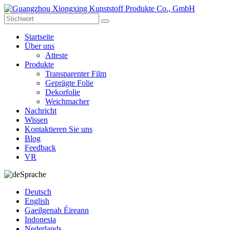
Startseite
Über uns
Atteste
Produkte
Transparenter Film
Geprägte Folie
Dekorfolie
Weichmacher
Nachricht
Wissen
Kontaktieren Sie uns
Blog
Feedback
VR
Sprache
Deutsch
English
Gaeilgenah Éireann
Indonesia
Nederlands